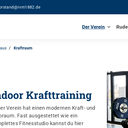
orstand@rvm1882.de
Der Verein
Rude
haus
Kraftraum
ndoor Krafttraining
er Verein hat einen modernen Kraft- und
oraum. Fast ausgestettet wie ein
plettes Fitnesstudio kannst du hier