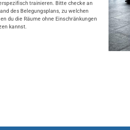
erspezifisch trainieren. Bitte checke an
and des Belegungsplans, zu welchen
ten du die Räume ohne Einschränkungen
2
zen kannst.
Ansprechpersonen
R
Clubhaus
K
Prävention
M
Unterstützung