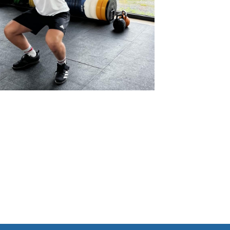
udern in Münster
ooperationen
itglied werden