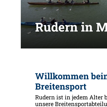
Rudern in M
Willkommen bei
Ruderverein Münster von 188
e. V.
Breitensport
Am Mittelhafen 40
Rudern ist in jedem Alter b
48155 Münster
unsere Breitensportabteil