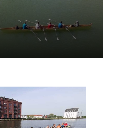
udern in Münster
ooperationen
itglied werden