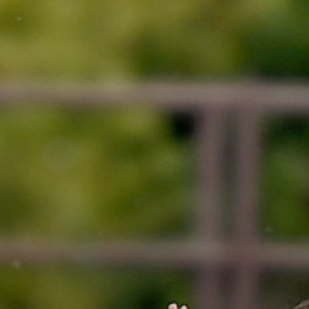
2
Ansprechpersonen
R
Clubhaus
K
Prävention
M
Unterstützung