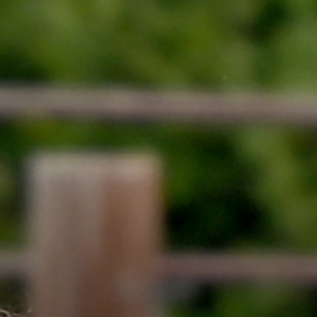
udern in Münster
ooperationen
itglied werden