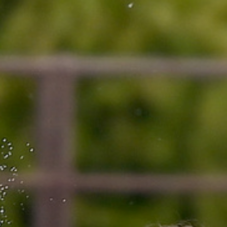
Ruderverein Münster von 188
e. V.
Am Mittelhafen 40
48155 Münster
vorstand@rvm1882.de