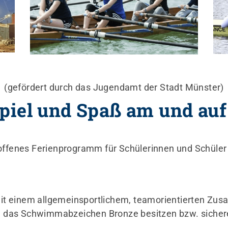
(gefördert durch das Jugendamt der Stadt Münster)
piel und Spaß am und au
2
Ansprechpersonen
R
Clubhaus
K
 offenes Ferienprogramm für Schülerinnen und Schüler
Prävention
M
Unterstützung
t einem allgemeinsportlichem, teamorientierten Zu
 das Schwimmabzeichen Bronze besitzen bzw. sich