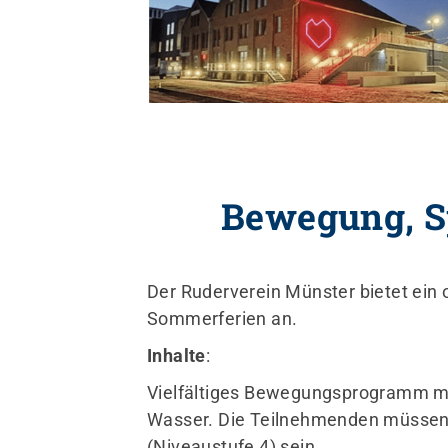
Bewegung, S
Ruderverein Münster von 188
e. V.
Der Ruderverein Münster bietet ein
Am Mittelhafen 40
Sommerferien an.
48155 Münster
Inhalte
:
vorstand@rvm1882.de
Vielfältiges Bewegungsprogramm mi
Wasser. Die Teilnehmenden müssen
(Niveaustufe 4) sein.